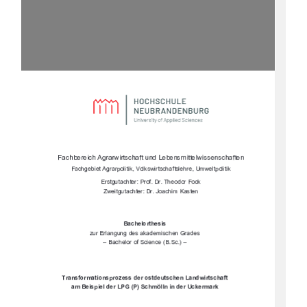




		

				

	
&$$#"&"%)$&%&%$ )&#"&
$%&'&&$$"	$""$"
)&'&&$	$" %&!



*'$

$!'!% %!$%
+"$"!+



	





