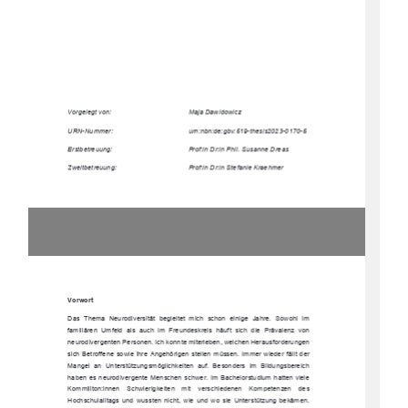
Vorgelegt von:  
Maja Dawidowicz 
URN-Nummer:                                         urn:nbn:de:gbv:519-thesis2023-0170-5
Erstbetreuung: 
Prof:in Dr:in Phil. Susanne Dreas  
Zweitbetreuung: 
Prof:in Dr:in Stefanie Kraehmer 
Vorwort 
Das  Thema  Neurodiversität  begleitet  
mich  schon  einige  Jahre.  Sowohl  im  
familiären  Umfeld  als  auch  im  Freunde
skreis  häuft  sich  die  Prävalenz  von  
neurodivergenten Personen. Ich konnte mi
terleben, welchen Herausforderungen 
sich  Betroffene  sowie  ihre  Angehörigen  stellen  müssen.  Immer  wieder  fällt  der  
Mangel  an  Unterstützungsmöglichkeiten  auf.  Besonders  im  Bildungsbereich  
haben es neurodivergente Menschen sch
wer. Im Bachelorstudium hatten viele 
Kommiliton:innen    Schwierigkeiten    
mit    verschiedenen    Kompetenzen    des    
Hochschulalltags  und  wussten  nicht,  wie  und  wo  sie  Unterstützung  bekämen.  