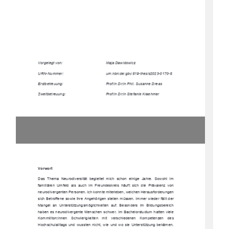
Vorgelegt von:  
Maja Dawidowicz 
URN-Nummer:                                         urn:nbn:de:gbv:519-thesis2023-0170-5
Erstbetreuung: 
Prof:in Dr:in Phil. Susanne Dreas  
Zweitbetreuung: 
Prof:in Dr:in Stefanie Kraehmer 
Vorwort 
Das  Thema  Neurodiversität  begleitet  
mich  schon  einige  Jahre.  Sowohl  im  
familiären  Umfeld  als  auch  im  Freunde
skreis  häuft  sich  die  Prävalenz  von  
neurodivergenten Personen. Ich konnte mi
terleben, welchen Herausforderungen 
sich  Betroffene  sowie  ihre  Angehörigen  stellen  müssen.  Immer  wieder  fällt  der  
Mangel  an  Unterstützungsmöglichkeiten  auf.  Besonders  im  Bildungsbereich  
haben es neurodivergente Menschen sch
wer. Im Bachelorstudium hatten viele 
Kommiliton:innen    Schwierigkeiten    
mit    verschiedenen    Kompetenzen    des    
Hochschulalltags  und  wussten  nicht,  wie  und  wo  sie  Unterstützung  bekämen.  