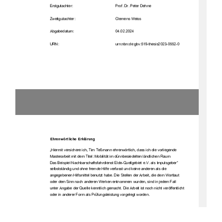
Erstgutachter
: 
Prof. Dr. Peter Dehne
Zweitgutachter:
Clemens Weiss
Abgabed
atum: 
0
4
.02.2024
URN:
urn:nbn:de:gbv:519
-
thesis2023
-
0552
-
0
Ehrenwörtliche Erklärung
„Hiermit versichere ich, Tim Teßmann ehrenwörtlich, dass ich die vorliegende 
Masterarbeit mit dem Titel: Mobilität im dünnbesiedelten ländlichen Raum 
Das Beispiel 
Nachbarschaftsfahrdienst Elde-Quellgebiet e.V. 
als Impulsgeber“ 
selbstständig und ohne fremde Hilfe verfasst und keine anderen als die 
angegebenen Hilfsmittel benutzt habe. Die Stellen der Arbeit, die dem Wortlaut 
oder dem Sinn nach anderen Werken entnommen wurden, sind in jedem Fall 
unter Angabe der Quelle kenntlich
 gemacht. Die Arbeit ist noch nicht veröffentlicht 
oder in anderer Form als Prüfungsleistung vorgelegt worden.
Bülstringen, 04.02.2024