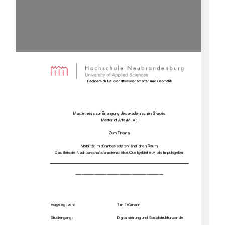
Fachbereich 
Landschaftswissenschaften und Geomatik
Master
thesis
zu
r Erlangung des akademischen Grades
Master of Arts (M. A.
)
Zum Thema
Mobilität im dünnbesiedelten ländlichen Raum 
Das Beispiel 
Nachbarschaftsfahrdienst Elde
-
Quellgebiet e.V. 
als Impulsgeber
__________________________________________
Vorgelegt von:
Tim Teßmann
Studiengang:
Digitalisierung und Sozialstrukturwandel