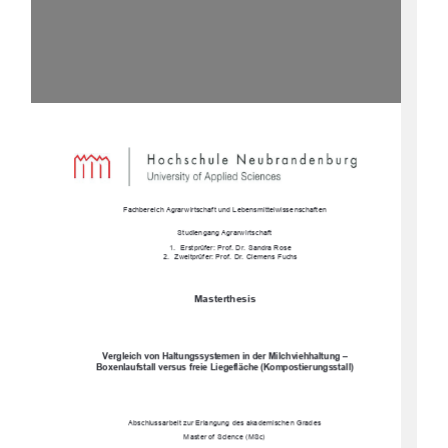
Fachbereich Agrarwirtschaft und Lebensmittelwissenschaften 
Studiengang Agrarwirtschaft  
1.  Erstprüfer: Prof. Dr. Sandra Rose 
2.  Zweitprüfer: Prof. Dr. Clemens Fuchs 
Masterthesis 
Vergleich von Haltungssystemen in der Milchviehhaltung 
–
Boxenlaufstall versus freie Liegefläche (Kompostierungsstall) 
Abschlussarbeit zur Erlangung des akademischen Grades  
Master of Science 
(MSc) 