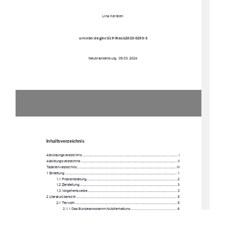
Lina Kersten 
ƵƌŶ͗ŶďŶ͗ĚĞ͗Őďǀ͗ρϭεͲƚŚĞƐŝƐϮϬϮϯͲϬϮεϯͲϯ
0 
Neubrandenburg, 09.03.2024
Inhaltsverzeichnis 
Abkürzungsverzeichnis ......................................................................................................  I 
Abbildungsverzeic
hnis ......................................................................................................  II
Tabellenverzeichnis ......................................................................................................... I
II 
1 Einleitung ..................................................................................................................
..... 1 
1.1 Problemstellung................................................................................................ 2 
1.2 Zielstellung ....................................................................................................... 3 
1.3 Vorgehenswe
ise ...............................................................................................  3 
2 Literaturübersicht ..........................................................................................................
. 5 
2.1 Tierwohl ............................................................................................................ 5 
2.1.1 Das Bundesprogramm Nutztierhaltung ................................................. 6 
2.1.2 Innovationsnetzwerk 
–
Projekt „IGG“
 .................................................... 8 
2.2 Entwicklung und Verbreitung von Ko
mpostierungsställen 
weltweit  .............. 10 