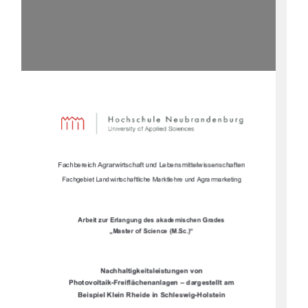


		

				

	




	





	












		


!
	

