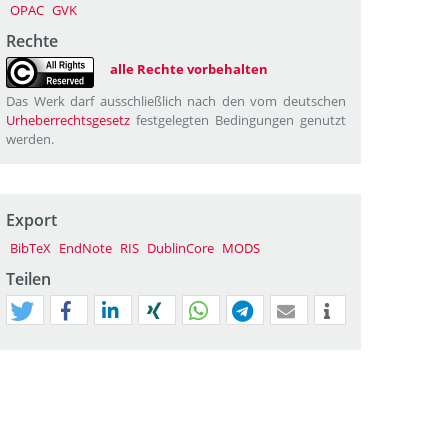
OPAC
GVK
Rechte
alle Rechte vorbehalten
Das Werk darf ausschließlich nach den vom deutschen
Urheberrechtsgesetz
festgelegten Bedingungen genutzt
werden.
Export
BibTeX
EndNote
RIS
DublinCore
MODS
Teilen
tweet
teilen
mitteilen
teilen
teilen
teilen
mail
