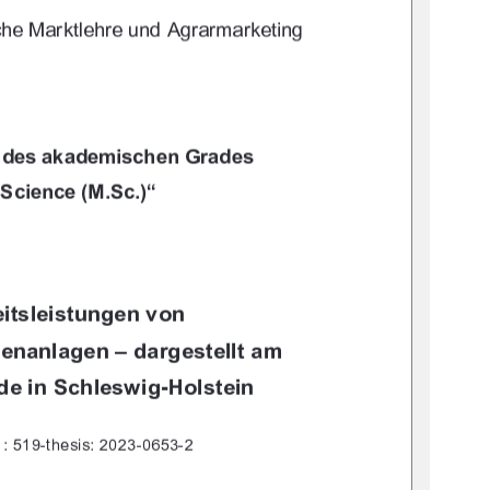
		

!
-?


=30<4<		