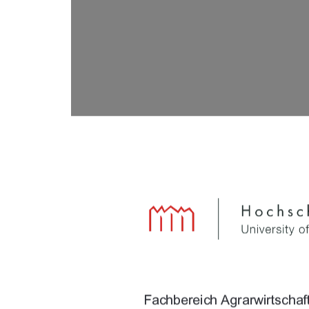

		
