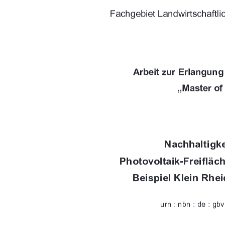
				

	




	





	














	


>;88-8/02