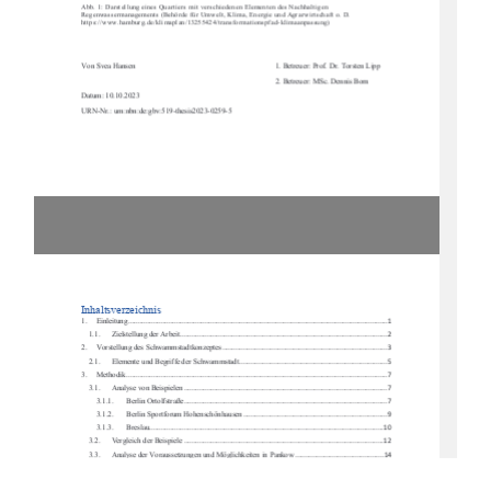
Abb. 1: Darstellung eines Quartiers mit verschiedenen Elementen des Nachhaltigen 
Regenwassermanagements (Behörde für Umwelt, Klima, Energie und Agrarwirtschaft o. D. 
https://www.hamburg.de/klimaplan/13255424/transformationspfad -klimaanpassung)
Von Svea Hansen
1. Betreuer: Prof. Dr. Torsten Lipp
2. Betreuer: MSc. Dennis Born
Datum: 10.10.2023
URN-Nr.: urn:nbn:de:gbv:519-thesis2023-0259-5
Inhaltsverzeichnis 
1.
Einleitung
 ..............................................................................................................................
......... 1 
1.1.
Zielstellung der Arbeit
 ............................................................................................................ 2 
2.
Vorstellung des Schwammstadtkonzeptes
 ...................................................................................... 3 
2.1.
Elemente und Begriffe der Schwammstadt
 ............................................................................. 5 
3.
Methodik
 ..............................................................................................................................
.......... 7 
3.1.
Analyse von Beispielen
 .......................................................................................................... 7 
3.1.1.
Berlin Ortolfstraße
 .......................................................................................................... 7 
3.1.2.
Berlin Sportforum Hohenschönhausen
 ........................................................................... 9 
3.1.3.
Breslau
 .......................................................................................................................... 10 
3.2.
Vergleich der Beispiele
 ........................................................................................................ 12 
3.3.
Analyse der Voraussetzungen und Möglichkeiten in Pankow
 .............................................. 14 
4.
Ergebnisse
 ..............................................................................................................................
...... 22 
4.1.
Umsetzungsmöglichkeiten in Pankow
 .................................................................................. 22 