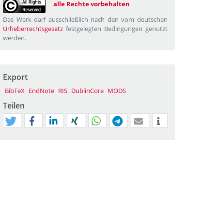
alle Rechte vorbehalten
Das Werk darf ausschließlich nach den vom deutschen
Urheberrechtsgesetz
festgelegten Bedingungen genutzt
werden.
Export
BibTeX
EndNote
RIS
DublinCore
MODS
Teilen
tweet
teilen
mitteilen
teilen
teilen
teilen
mail