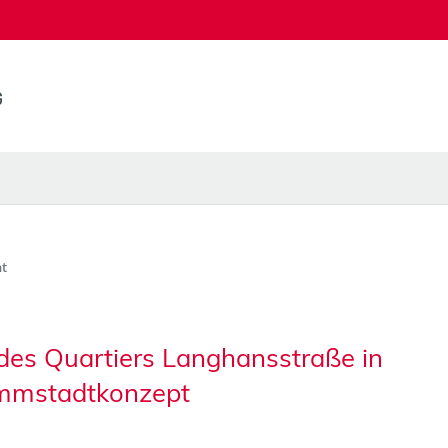
t
des Quartiers Langhansstraße in
mmstadtkonzept