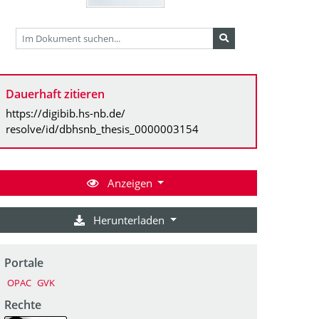
Dauerhaft zitieren
https://digibib.hs-nb.de/
resolve/id/dbhsnb_thesis_0000003154
Anzeigen
Herunterladen
Portale
OPAC
GVK
Rechte