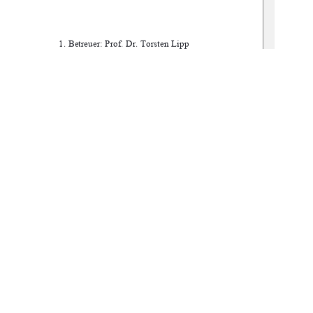
1. Betreuer: Prof. Dr. Torsten Lipp
2. Betreuer: MSc. Dennis Born
-5
1
0 °