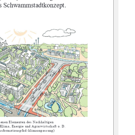
as Schwammstadtkonzept.
edenen Elementen des Nachhaltigen 
lima, Energie und Agrarwirtschaft o. D. 
nsformationspfad -klimaanpassung)