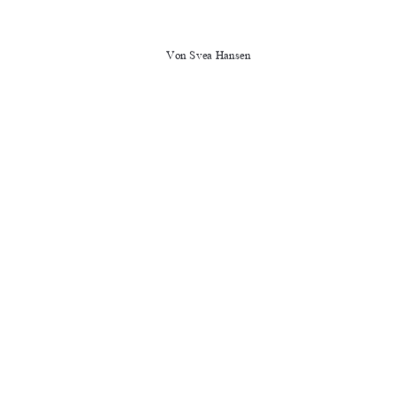
Von Svea Hansen
Datum: 10.10.2023
URN-Nr.: urn:nbn:de:gbv:519-thesis2023-0259
91%