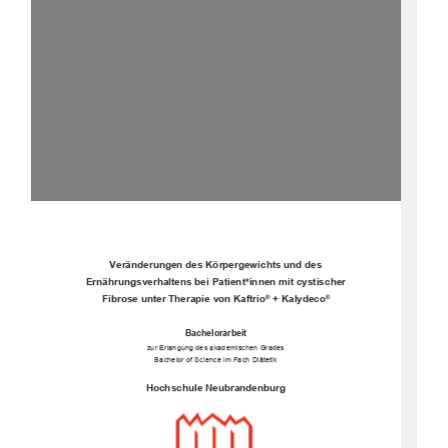

Veränderungen des Kö
rpergewichts und des 
Ernährungsverhaltens bei Patient*innen mit cystischer 
Fibrose unter Therapie von Kaftrio
+ Kalydeco
®
®

Bachelorarbeit 
zur Erlangung des akademischen Grades
Bachelor of Science im Fach Diätetik
Hochschule Neubrandenburg