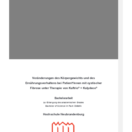

Veränderungen des Kö
rpergewichts und des 
Ernährungsverhaltens bei Patient*innen mit cystischer 
Fibrose unter Therapie von Kaftrio
+ Kalydeco
®
®

Bachelorarbeit 
zur Erlangung des akademischen Grades
Bachelor of Science im Fach Diätetik
Hochschule Neubrandenburg