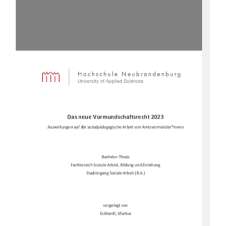
Das neue Vormundschaftsrecht 2023
Auswirkungen auf die sozialpädagogi
sche Arbeit von Amtsvormünder*innen 
Bachelor-Thesis 
Fachbereich Soziale Arbe
it, Bildung und Erziehung 
Studiengang Soziale Arbeit (B.A.) 
vorgelegt von 
Eckhardt, Markus 