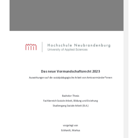
Das neue Vormundschaftsrecht 2023
Auswirkungen auf die sozialpädagogi
sche Arbeit von Amtsvormünder*innen 
Bachelor-Thesis 
Fachbereich Soziale Arbe
it, Bildung und Erziehung 
Studiengang Soziale Arbeit (B.A.) 
vorgelegt von 
Eckhardt, Markus 