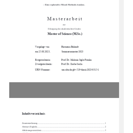
–
 Eine explorative Mixed-Methods-Analyse. 
 M
a
s
t
e
r
a
r
b
e
i
t 
zur 
 Erlangung des akademischen Grades 
  Master of Science (M.Sc.) 
Vorgelegt von:          
Hermann Behrndt 
am 25.08.2023,  
Sommersemester 2023 
Erstgutachterin:  
Prof. Dr. Melanie Jagla-Franke 
Zweitgutachterin:     
Prof. Dr. Ilsabe Sachs 
URN-Nummer:         
urn:nbn:de:gbv:519-thesis2023-0315-1
Inhaltsverzeichnis 
Zusammenfassung ...............................................................................................................
.................... 1 
Abstract (English).............................................................................................................
....................... 2 
Abkürzungsverzeichnis .........................................................................................................
.................. 3 