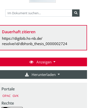
Dauerhaft zitieren
https://digibib.hs-nb.de/
resolve/id/dbhsnb_thesis_0000002724
Anzeigen
Herunterladen
Portale
OPAC
GVK
Rechte