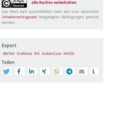
alle Rechte vorbehalten
Das Werk darf ausschließlich nach den vom deutschen
Urheberrechtsgesetz
festgelegten Bedingungen genutzt
werden.
Export
BibTeX
EndNote
RIS
DublinCore
MODS
Teilen
tweet
teilen
mitteilen
teilen
teilen
teilen
mail