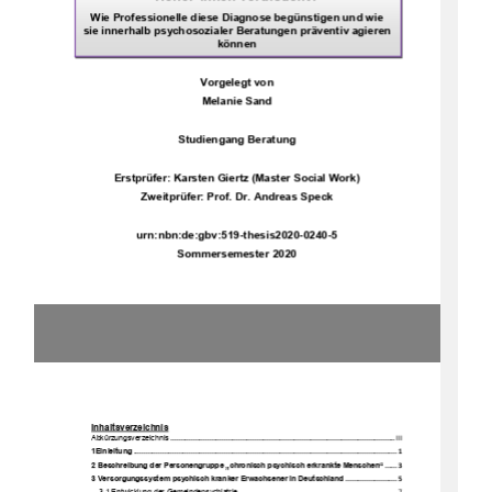
Wie Professionelle diese Diagnose begünstigen und wie 
sie innerhalb psychosozialer Beratungen präventiv agieren 
können 
Vorgelegt von  
Melanie Sand 
Studiengang 
Be
ratun
g 
Erstprüfer: Karsten Giertz (Master Social Work) 
Zweitprüfer: Prof. Dr. Andreas Speck 
urn:nbn:de:gbv:519-thesis2020-
0240
-5 
Sommersemester 2020
Inhaltsverzeichnis
Abkürzungsverzeichnis
................................
................................
................................
.............
III
1Einleitung
................................
................................
................................
................................
1
2 Beschreibung der Personengruppe „chronisch psychisch erkrankte Menschen“
......
3
3 Versorgungssystem psychisch kranker Erwachsener in Deutschland
.........................
5