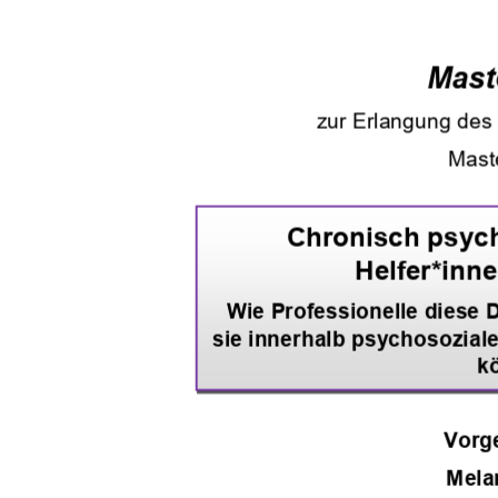
Mast
zur Erlangung des
Maste
Chronisch psych
Helfer*inn
Wie Professionelle diese 
sie innerhalb psychosozial
k
Vorge
Mela