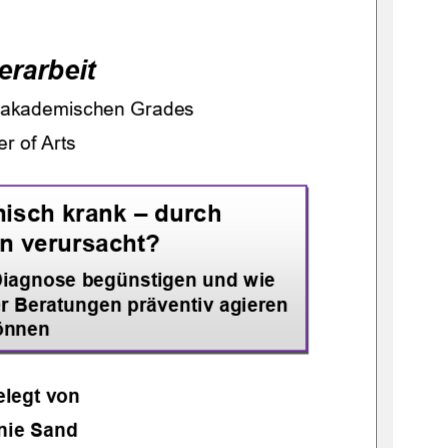
erarbeit 
 akademischen Grades  
r of Arts 
isch krank 
–
 durch 
en verursacht? 
Diagnose begünstigen und wie 
er Beratungen präventiv agieren 
önnen 
legt von  
nie Sand 