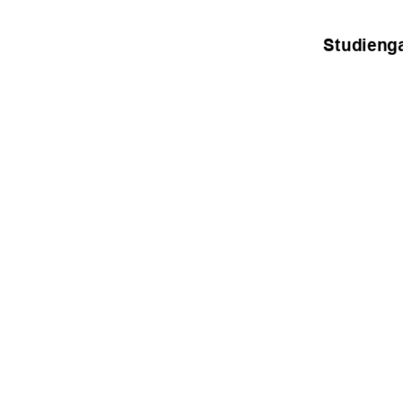
Studieng
Erstprüfer: Karsten G
Zweitprüfer: Pro
urn:nbn:de:gbv:5
Sommerse
91%