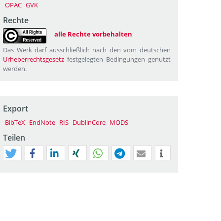
OPAC
GVK
Rechte
alle Rechte vorbehalten
Das Werk darf ausschließlich nach den vom deutschen
Urheberrechtsgesetz
festgelegten Bedingungen genutzt
werden.
Export
BibTeX
EndNote
RIS
DublinCore
MODS
Teilen
tweet
teilen
mitteilen
teilen
teilen
teilen
mail