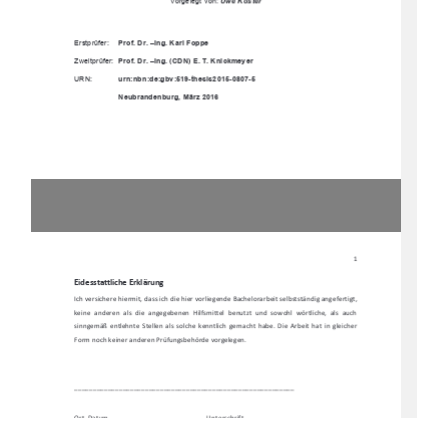
Vorgelegt von: 
Uwe Köster 
Erstprüfer:  
Prof. Dr. 
–
Ing. Karl Foppe
Zweitprüfer:  
Prof. Dr. 
–
Ing. (CDN) E. T. Knickmeyer 
URN:      
urn:nbn:de:gbv:519-thesis2015-0807-5 
                      Neubrandenburg,           März           2016
1 
Eidesstattliche Erklärung 
Ich versichere hiermit, dass ich die hier vorliegende Bachelorarbeit selbstständig angefertigt, 
keine  anderen  als  die  angegebenen  Hilfsmittel  benutzt  und  sowohl  wörtliche,  als  auch  
sinngemäß  entlehnte  Stellen  als  solche  kenntlich  gemacht  habe.  Die  Arbeit  hat  in  gleicher  
Form noch keiner anderen Prüfungsbehörde vorgelegen. 
___________________________________________________________ 
Ort, Datum 
Unterschrift 