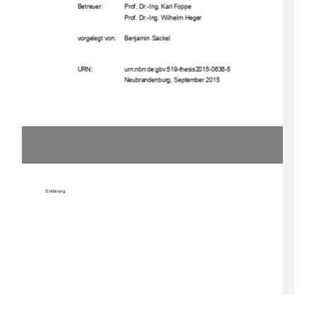
 !
"#$%	&

'((
"#$%	)	
*		*!   +




23!
!!!	*!4/0$,./4$.5-5$4


	6(,./4