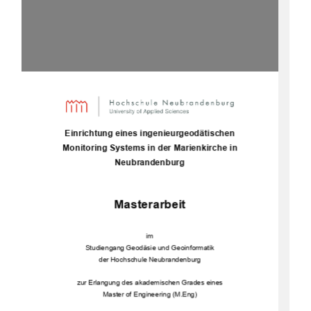
	



		
	





	







	

	




	


		







			
