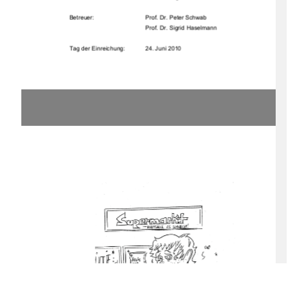
Betreuer:                                             Prof.         Dr.         Peter         Schwab         
                                             Prof.         Dr.         Sigrid         Haselmann         
Tag der Einreichung:    
24. Juni 2010 