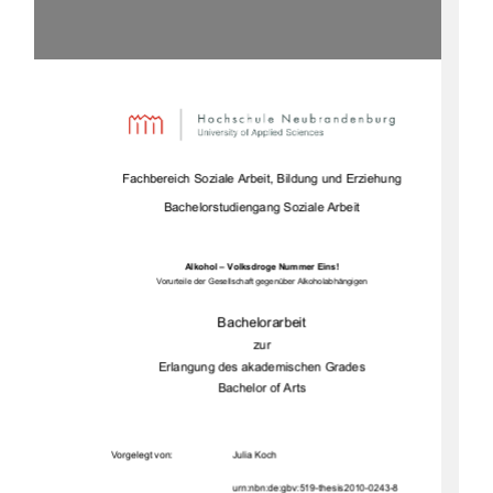
Fachbereich Soziale Arbeit, Bildung und Erziehung 
Bachelorstudiengang Soziale Arbeit 
Alkohol – Volksdroge Nummer Eins! 
Vorurteile der Gesellschaft gegenüber Alkoholabhängigen 
Bachelorarbeit  
zur 
Erlangung des akademischen Grades 
Bachelor of Arts 
Vorgelegt         von:                                    Julia         Koch         
                                             urn:nbn:de:gbv:519-thesis2010-0243-8         