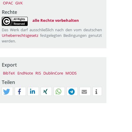
OPAC
GVK
Rechte
alle Rechte vorbehalten
Das Werk darf ausschließlich nach den vom deutschen
Urheberrechtsgesetz
festgelegten Bedingungen genutzt
werden.
Export
BibTeX
EndNote
RIS
DublinCore
MODS
Teilen
tweet
teilen
mitteilen
teilen
teilen
teilen
mail