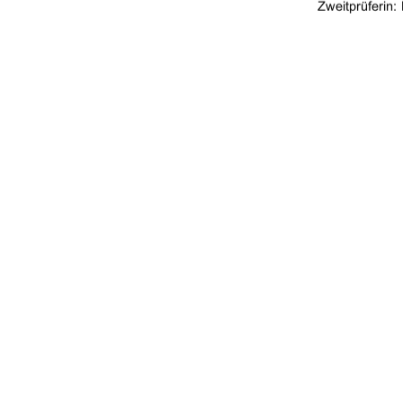
Zweitprüferin:
urn:nbn:de:gbv:5
91%