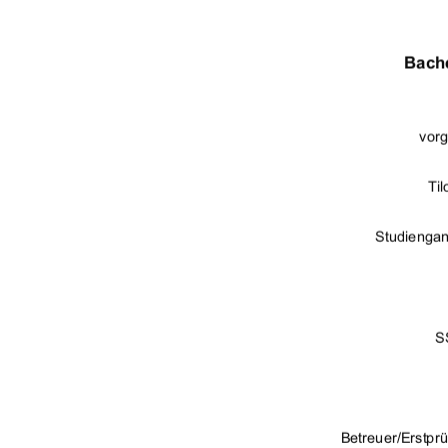
Bache
vorg
Til
Studiengan
S
Betreuer/Erstprüf