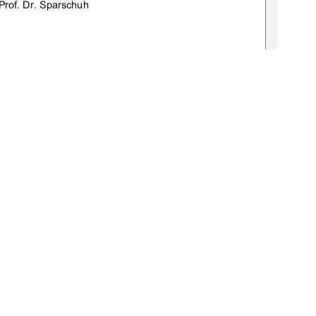
 Prof. Dr. Sparschuh 
19-thesis2010
-
0193-4
1
0 °