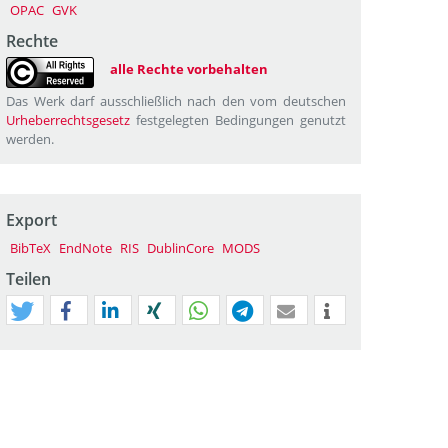
OPAC
GVK
Rechte
alle Rechte vorbehalten
Das Werk darf ausschließlich nach den vom deutschen
Urheberrechtsgesetz
festgelegten Bedingungen genutzt
werden.
Export
BibTeX
EndNote
RIS
DublinCore
MODS
Teilen
tweet
teilen
mitteilen
teilen
teilen
teilen
mail