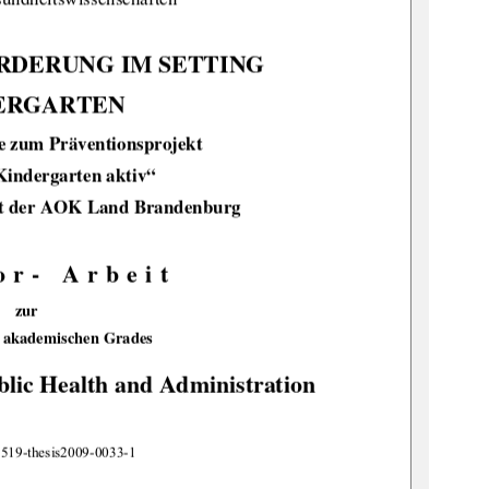
RDERUNG IM SETTING 
ERGARTEN 
e zum Präventionsprojekt  
Kindergarten aktiv“ 
it der AOK Land Brandenburg 
or- Arbeit 
zur 
 akademischen Grades 
ublic Health and Administration
de:gbv:519-thesis2009-0033-1