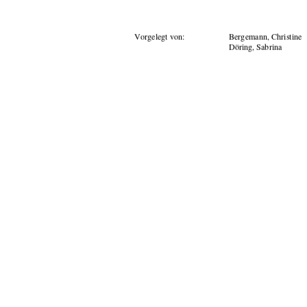
Vorgelegt von:
Bergemann, Christine 
Döring, Sabrina 
Betreuer:
Prof. Dr. Gabriele Claß
Prof. Dr. Willi Neuma
Tag der Einreichung:
06. April 2009
91%