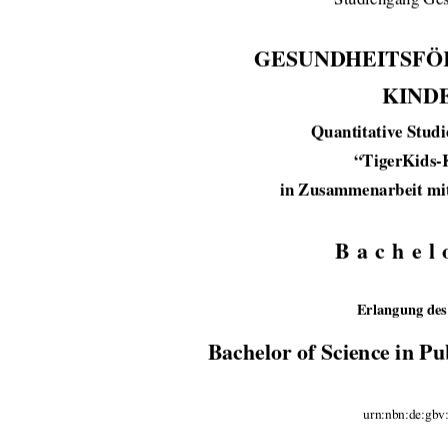
GESUNDHEITSFÖ
KIND
Quantitative Studi
“TigerKids-
 in Zusammenarbeit m
Bachel
Erlangung des
Bachelor of Science in P
                                   urn:nbn: