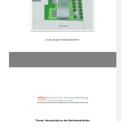
ur
n
:nbn:de:g
b
v:519-thes
is2009-005
1-1
Thema: Neugestaltung des Betriebsgeländes
Der Firma HTS Müritz GmbH Dannehl
In Alt Schönau