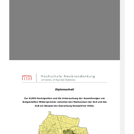
Diplomarbeit
Zur ALKIS-Vormigration und die Untersuchung der Auswirkungen von 
festgestellten Widersprüchen zwischen den Nachweisen der ALK und des 
ALB am Beispiel der Gemarkung Nossentiner Hütte. 