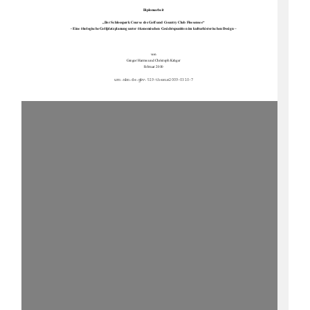
Diplomarbeit
„Der Schlosspark Course des Golf und Country Club Fleesensee“ 
- Eine ökologische Golfplatzplanung unter ökonomischen Gesichtspunkten im kulturhistorischen Design – 
von 
Gregor Harms und Christoph Krüger 
Februar 2010
urn:nbn:de:gbv:519-thes
i
s2009-0310-7