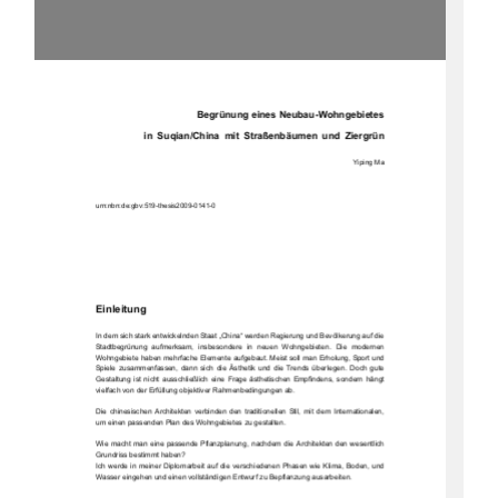
  Begrünung eines Neubau-Wohngebietes 
in  Suqian/China  mit  Straßenbäumen  und  Ziergrün  
Yiping Ma 
urn:nbn:de:gbv:519-thesis2009-0141-0
Einleitung 
In dem sich stark entwickelnden Staat „China“
 werden Regierung 
und Bevölkerung auf die 
Stadtbegrünung  aufmerksam,  insbesondere  in  neuen  Wohngebieten.  Die  modernen  
Wohngebiete haben mehrfache Elemente aufgebaut. Meist soll man Erholung, Sport und 
Spiele  zusammenfassen,  dann  sich  die  Ästhetik  und  die  Trends  überlegen.  Doch  gute  
Gestaltung  ist  nicht  ausschließlich  eine  Frage  ästhetischen  Empfindens,  sondern  hängt  
vielfach von der Erfüllung objektiver 
Rahmenbedingungen ab. 
Die  chinesischen  Architekten  verbinden  den  traditionellen  Stil,  mit  dem  Internationalen,  
um einen passenden Plan des Wohngebietes zu gestalten.   
Wie macht man eine passende Pflanzplanung, nachdem die Architekten den wesentlich 
Grundriss bestimmt haben?   
Ich werde in meiner Diplomarbeit auf die verschiedenen Phasen wie Klima, Boden, und 
Wasser eingehen und einen vollständigen Entwurf zu Bepflanzung ausarbeiten. 