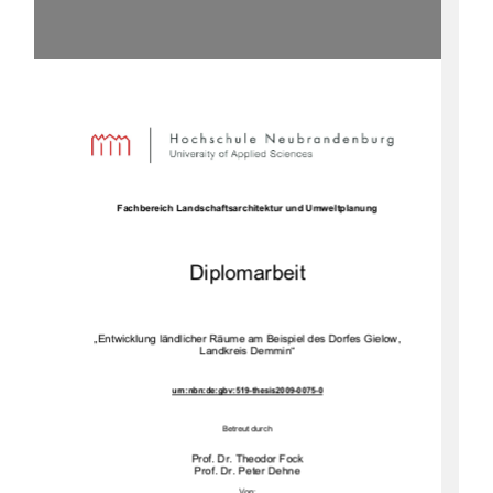
Fachbereich Landschaftsarchitektur und Umweltplanung 
Diplomarbeit
„Entwicklung ländlicher Räume am Beispiel des Dorfes Gielow, 
Landkreis Demmin“ 
urn:nbn:de:gbv:519-thesis2009-0075-0
Betreut durch 
Prof. Dr. Theodor Fock 
Prof. Dr. Peter Dehne 
Von: