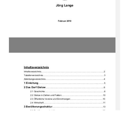
Jörg Lange 
Februar 2010 
Inhaltsverzeichnis
Inhaltsverzeichnis........................................................................................2 
Tabellenverzeichnis.....................................................................................3 
Abbildungsverzeichnis..................................................................................4
1 Einleitung
.............................................................................................5
2 Das Dorf Gielow
..................................................................................6
2.1 Geschichte...................................................................................6 
2.2 Gielow in Zahlen und Fakten..........................................................10 
2.3 Öffentliche Vereine und Einrichtungen.............................................10 
2.4 Wirtschaft...................................................................................11 
3 Bevölkerungsstruktur
.......................................................................13
3.1 Bevölkerungsentwicklung..............................................................13 
3.2 Zu- und Fortzug...........................................................................14 
3.3 Altersstruktur..............................................................................15 
4 Dorfstruktur
.......................................................................................17
4.1 Flächennutzung...........................................................................17 