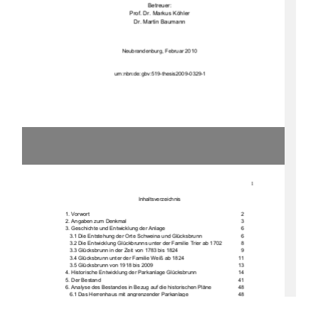
Betreuer: 
Prof. Dr. Markus Köhler 
Dr. Martin Baumann 
Neubrandenburg, Februar 2010 
urn:nbn:de:gbv:519-thesis2009-0329-1
1
Inhaltsverzeichnis 
1. Vorwort             2 
2.           Angaben           zum           Denkmal                                                                                                              3           
3. Geschichte und Entwicklung der Anlage 
  6 
3.1 Die Entstehung der Orte Schweina und Glücksbrunn    
  6 
3.2 Die Entwicklung Glückbrunns unter der Familie Trier ab 1702  
  8 
3.3 Glücksbrunn in der Zeit von 1783 bis 1824 
  9 
3.4 Glücksbrunn unter der Familie Weiß ab 1824      
11 
3.5           Glücksbrunn           von           1918           bis           2009                                                                  13           
4. Historische Entw
icklung der Parkanlag
e Glücksbrunn 
14 
5. Der Bestand         41 
6. Analyse des Bestandes in Bezug auf die historischen Pläne  
48 
6.1 Das Herrenhaus mit angrenzender Parkanlage   
48 
6.2           Das           Direktorenhaus                                                                                                   54           
6.3 Das Kontorhaus und der Hüttenteich 
55 
7. Bestandsbewertung und denkmalpflegerische Zielstellung  
56 