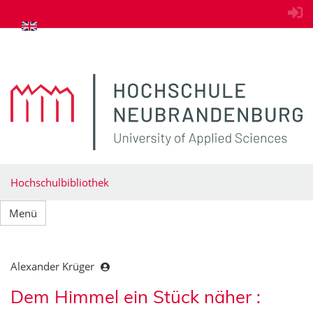
zum Inhalt springen
Hochschulbibliothek
Menü
Alexander Krüger
Dem Himmel ein Stück näher :