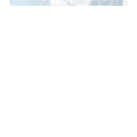








	

	


	

	












 Verfasser: Alexander Krüger 
                                                        urn:nbn:de:gbv:519-thesis 2009-0323-3 
Erstprüfer: Prof. Dr. Manfred Köhler 
                                                                Zweitprüfer: Dipl.-Ing. Johannes Grothaus 
Fachbereich: Landschaftsarchitektur, Geodäsie, Geoinformatik & Bauingenieurwesen
Studiengang: Landschaftsarchitektur und Umweltplanung 
Abgabedatum: 2.02.2010 