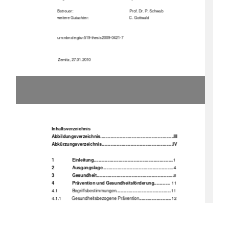
Betreuer:                                                     Prof. Dr. P. Schwab 
weitere Gutachter:                                      C. Gottwald 
urn:nbn:de:gbv:519-thesis2009-0421-7 
Zemitz, 27.01.2010 
Inhaltsverzeichnis 
Abbildungsverzeichnis...........................................................III 
Abkürzungsverzeichnis.........................................................IV 
1               Einleitung................................................................
1
2               Ausgangslage.........................................................
4 
3               Gesundheit..............................................................
8
4               Prävention und Gesundheitsförderung............. 
11
4.1 
Begriffsbestimmungen
............................................
11 
4.1.1        Ges
undheitsbezogene Prävention
..........................
12 
4.1.2        Gesundsheitsförderung
...........................................
13 
4.2           Gesundheitswissenschaftliche Bezugspukte
..........
18
4.2.1        Die Ottawa – Charta
................................................
18 