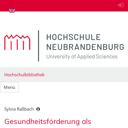
zum Inhalt springen
Hochschulbibliothek
Menü
Sylvia Raßbach
Gesundheitsförderung als