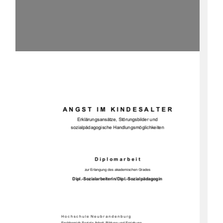
A N G S T   I M   K I N D E S A L T E R 
Erklärungsansätze, Störungsbilder und  
sozialpädagogische Handlungsmöglichkeiten 
D i p l o m a r b e i t  
zur Erlangung des akademischen Grades 
Dipl.-Sozialarbeiterin/Dipl.-Sozialpädagogin 
H o c h s c h u l e  N e u b r a n d e n b u r g 
Fachbereich Soziale Arbeit, Bildung und Erziehung 