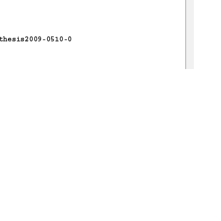
thes
i
s2009-0510-0