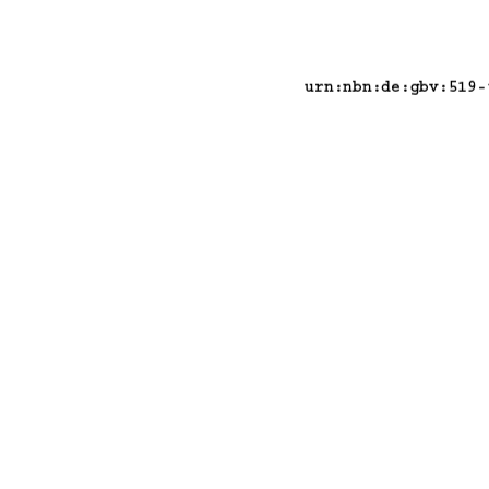
urn:nbn:de:gbv:519-
BeateDietz
SylviaBädker
29.01.2010

