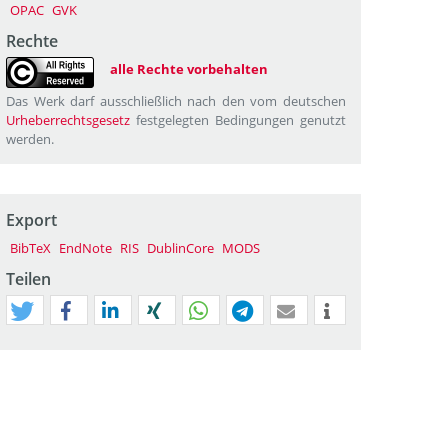
OPAC
GVK
Rechte
alle Rechte vorbehalten
Das Werk darf ausschließlich nach den vom deutschen
Urheberrechtsgesetz
festgelegten Bedingungen genutzt
werden.
Export
BibTeX
EndNote
RIS
DublinCore
MODS
Teilen
tweet
teilen
mitteilen
teilen
teilen
teilen
mail