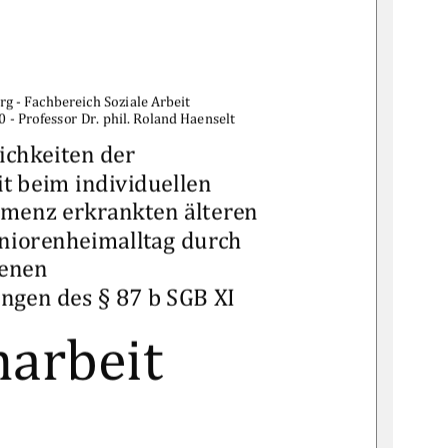
"$	