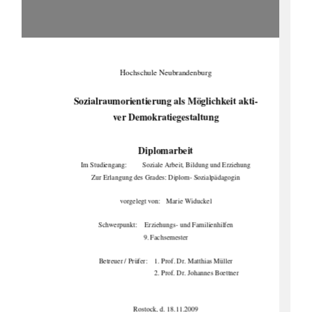
Hochschule Neubrandenburg 
Sozialraumorientierung als Möglichkeit akti-
ver Demokratiegestaltung 
Diplomarbeit 
Im Studiengang: 
Soziale Ar
beit, Bildung und Erziehung 
Zur Erlangung des Grades: Diplom- Sozialpädagogin 
vorgelegt von:   Marie Widuckel 
Schwerpunkt:    Erziehungs- und Familienhilfen 
9. Fachsemester 
Betreuer / Prüfer:    1. Prof. Dr. Matthias Müller 
2. Prof. Dr. Johannes Boettner 
Rostock, d. 18.11.2009