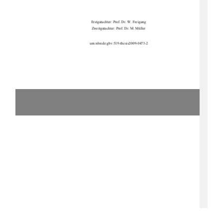
Erstgutachter: Prof. Dr. W. Freigang 
Zweitgutachter: Prof. Dr. M. Müller 
urn:nbn:de:gbv:519-thesis2009-0473-2 
1