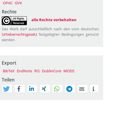
OPAC
GVK
Rechte
alle Rechte vorbehalten
Das Werk darf ausschließlich nach den vom deutschen
Urheberrechtsgesetz
festgelegten Bedingungen genutzt
werden.
Export
BibTeX
EndNote
RIS
DublinCore
MODS
Teilen
tweet
teilen
mitteilen
teilen
teilen
teilen
mail