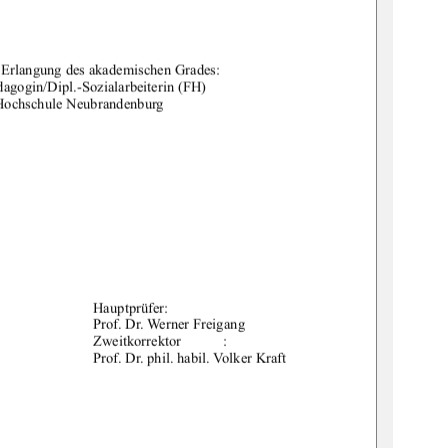
	
		

	

	 !"
!	$%	
&	%	'		 	

()			
&	%	

*	+	%