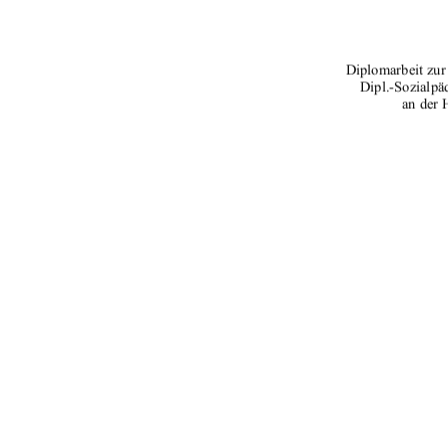
	


	!#

	

	