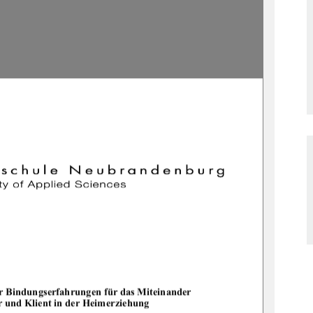


	
	