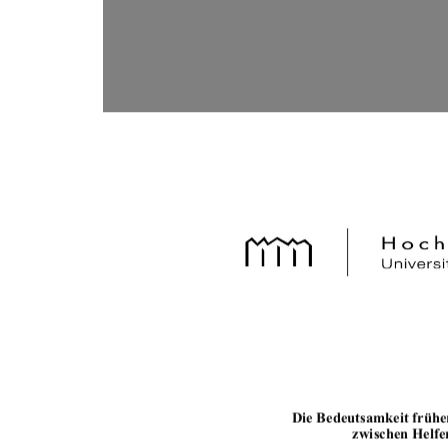
	

	



