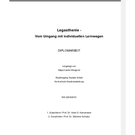
Legasthenie
-
Vom Umgang mit individuellen Lernwegen 
DIPLOMARBEIT
vorgelegt von 
Maja-Carola Weigend 
Studiengang Soziale Arbeit 
Hochschule Neubrandenburg 
WS 2009/2010 
1. Gutachterin: Prof. Dr. Anke S. Kampmeier 
2. Gutachterin: Prof. Dr. Stefanie Schulze 