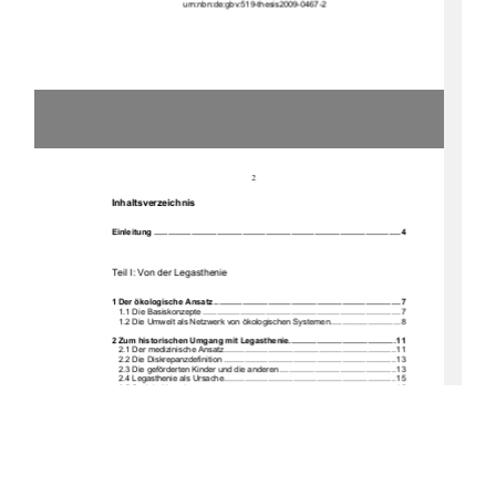
urn:nbn:de:gbv:519-thesis2009-0467-2
2
Inhaltsverzeichnis
Einleitung .......................................................................................................... 4 
Teil I: Von der Legasthenie 
1 Der ökologische 
Ansatz ................................................................................ 7 
   1.1 Die Basiskonzepte ..................................................................................... 7 
   1.2 Die Umwelt als Netzwerk
 von ökologischen System
en.............................. 8  
2 Zum historischen Umgang 
mit Legasthenie.............................................. 11 
   2.1 Der 
medizinische An
satz.......................................................................... 11 
   2.2 Die 
Diskrepanzdefinition
.......................................................................... 13 
   2.3 Die geförderten 
Kinder und die anderen .................................................. 13 
   2.4 
Legasthenie als Ursa
che.......................................................................... 15 
   2.5 Sozial
e Ursachen ..................................................................................... 15 
   2.6 Der 
Therapieboom
................................................................................... 16 
   2.7 Kritik an 
der Legastheniefor
schung.......................................................... 17 
   2.8 Von der 
Legasthenie zur 
LRS .................................................................. 18 
   2.9 
Perspektivenwechsel
............................................................................... 19 
3 Zum gegenwärti
gen Umgang
...................................................................... 20 
   3.1 Bericht 
einer Mutter.................................................................................. 21 
   3.2 Rahmenbedingungen fü
r die Förderung .................................................. 22 
         3.2.1
 Grundlagen schulischer 
Förderung ................................................. 22 
         3.2.2
  Grundlagen erzieheri
scher Hilfen
................................................... 24 