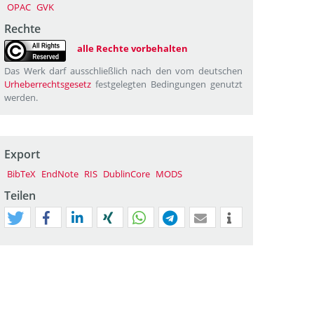
OPAC
GVK
Rechte
alle Rechte vorbehalten
Das Werk darf ausschließlich nach den vom deutschen
Urheberrechtsgesetz
festgelegten Bedingungen genutzt
werden.
Export
BibTeX
EndNote
RIS
DublinCore
MODS
Teilen
tweet
teilen
mitteilen
teilen
teilen
teilen
mail