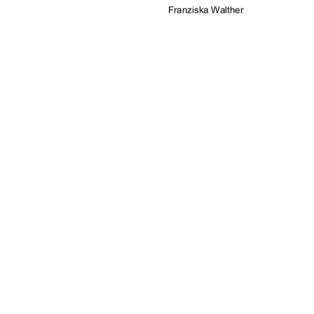
Franziska Walther       
     
      
Neubrandenburg Dezember 2009 
urn:nbn:de:gbv:519-thesis2009-03
91%