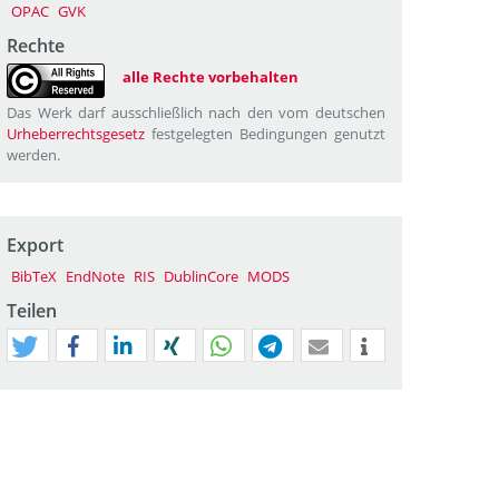
OPAC
GVK
Rechte
alle Rechte vorbehalten
Das Werk darf ausschließlich nach den vom deutschen
Urheberrechtsgesetz
festgelegten Bedingungen genutzt
werden.
Export
BibTeX
EndNote
RIS
DublinCore
MODS
Teilen
tweet
teilen
mitteilen
teilen
teilen
teilen
mail