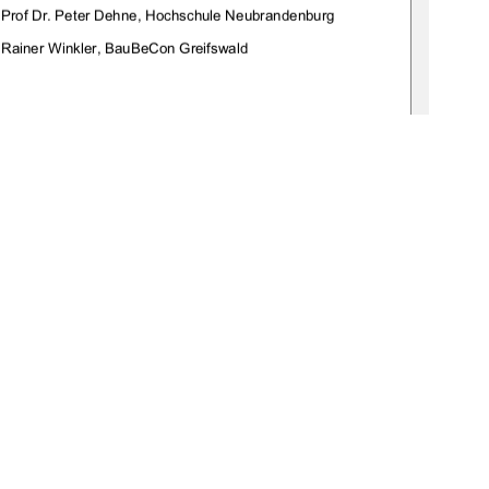
     Prof Dr. Peter Dehne, Hochschule Neubrandenburg 
    Rainer Winkler, BauBeCon Greifswald 
07-7 
1
0 °