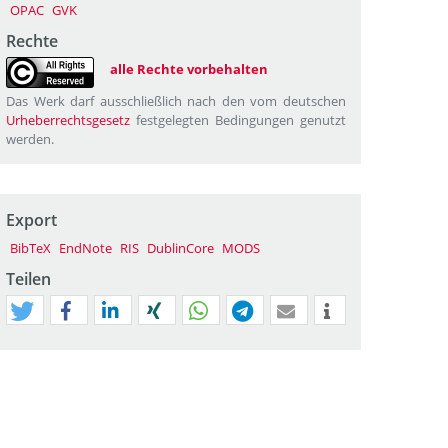
OPAC
GVK
Rechte
alle Rechte vorbehalten
Das Werk darf ausschließlich nach den vom deutschen
Urheberrechtsgesetz
festgelegten Bedingungen genutzt
werden.
Export
BibTeX
EndNote
RIS
DublinCore
MODS
Teilen
tweet
teilen
mitteilen
teilen
teilen
teilen
mail