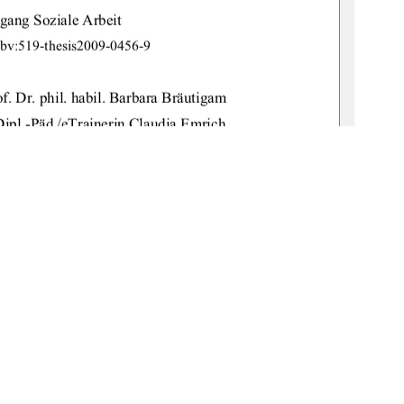
gang Soziale Arbeit 
gbv:519-thesis2009-0456-9 
f. Dr. 
phil. habil. Barbara Bräutigam 
Dipl.-Päd./eTrainerin Claudia Emrich
 – Potsdam, den 14.10.09 