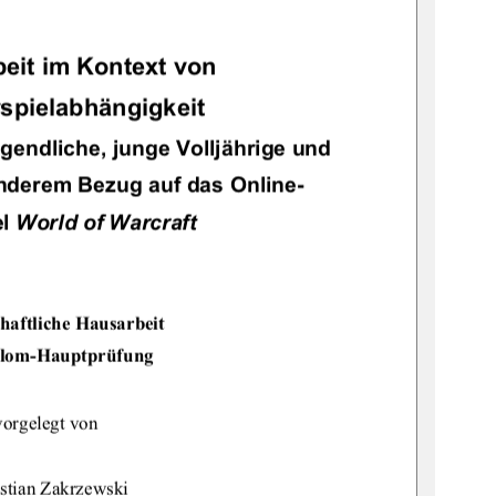
beit im Kontext von 
pielabhängigkeit  
ugend
liche, junge Volljährige und 
sonderem Be
zug auf das Online-
l 
World of Warcraft
haftliche Hausarbeit 
plom-Hauptprüfung
vorgelegt von 
stian Zakrzewski 