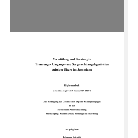
Vermittlung und Beratung in 
Trennungs-, Umgangs- und So
rgerechtsangelegenheiten 
strittiger Eltern im Jugendamt 
Diplomarbeit 
urn:nbn:de:gbv:519-thesis2009-0409-5 
Zur Erlangung des Grades 
eines Diplom-Sozialpädagogen 
an der 
Hochschule Neubrandenburg 
Studiengang: Soziale Arbeit, Bildung und Erziehung 
vorgelegt von 
Johannes Schmidt 