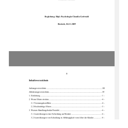
Begleitung: Dipl.-Psychologin Claudia Gottwald 
Rostock, 04.11.2009 
II
Inhaltsverzeichnis
Anhangsverzeichnis ........................................................................................................ III 
Abkürzungsverzeichnis ...................................................................................................IV 
1. Einleitung ................................................................................................................. -
 1 - 
2. Wenn Eltern streiten................................................................................................. - 4 - 
2.1 Trennungskonflikte ............................................................................................ - 4 - 
2.2 Hochstrittige Eltern ............................................................................................ - 5 - 
3. Warum Handlungsbedarf besteht ............................................................................. - 6 - 
3.1 Auswirkungen einer Scheidung auf Kinder ....................................................... - 6 - 
3.2 Auswirkungen von Scheidung in Abhängig
keit vom Alter der Kinder ............. - 8 - 
3.3 Scheidung als pathogene
s Ereignis .................................................................... - 9 - 
4. Wer kann helfen? ................................................................................................... - 11 - 