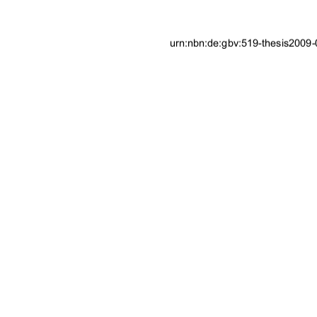
urn:nbn:de:gbv:519-thesis2009
91%