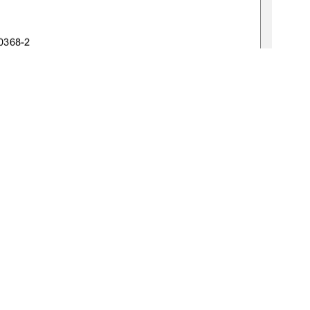
-0368-2
1
0 °