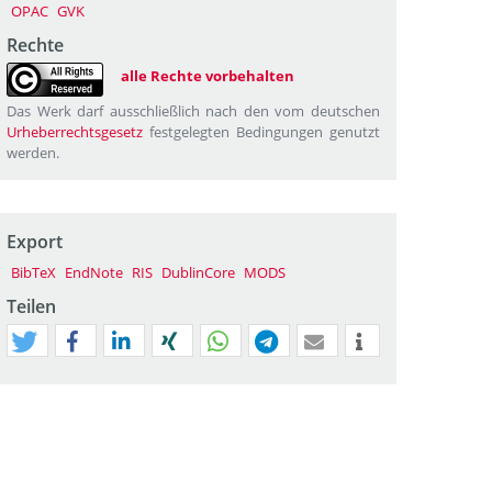
OPAC
GVK
Rechte
alle Rechte vorbehalten
Das Werk darf ausschließlich nach den vom deutschen
Urheberrechtsgesetz
festgelegten Bedingungen genutzt
werden.
Export
BibTeX
EndNote
RIS
DublinCore
MODS
Teilen
tweet
teilen
mitteilen
teilen
teilen
teilen
mail