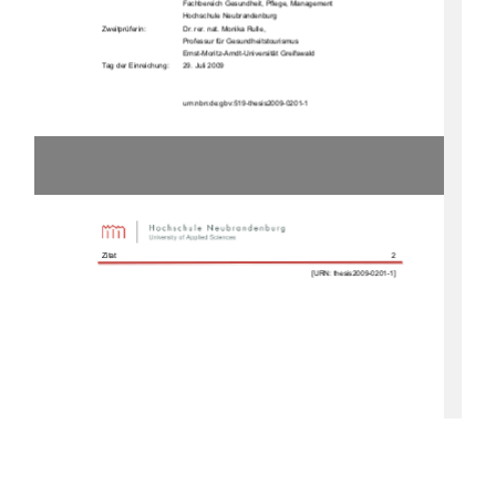
                                        Fachbereich                                        Gesundheit,                                        Pflege,                                        Management                                        
                                        Hochschule                                        Neubrandenburg                                        
Zweitprüferin: 
Dr. rer. nat. Monika Rulle, 
Professur für Gesundheitstourismus 
                                        Ernst-Moritz-Arndt-Universität                                        Greifswald                                        
Tag der Einreichung:  
29. Juli 2009
         urn:nbn:de:gbv:519-thesis2009-0201-1 
Zitat 
2 
                                                                  [URN:      thesis2009-0201-1]      