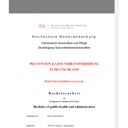
Hochschule Neubrandenburg 
Fachbereich Gesundheit und Pflege 
Studiengang Gesundheitswissenschaften 
PRÄVENTION & GESUNDHEITSFÖRDERUNG  
IN DEUTSCHLAND 
-  
E
G
INE 
ESUNDHEITSANALYSE 
B a c h e l o r a r b e i t 
zur 
Erlangung des akademischen Grades 
Bachelor of public health and administration 
Vorgelegt von:    
Fanny Schumacher 
Erstprüfer:  
Prof. Dr. Roman F. Oppermann,  