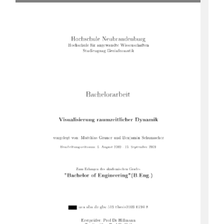
 	



  

	


	
 	

 	

	







  	







 




	


	
 
	
	

		

	


 !"## !#" $!%
&'

(	)*) 
	