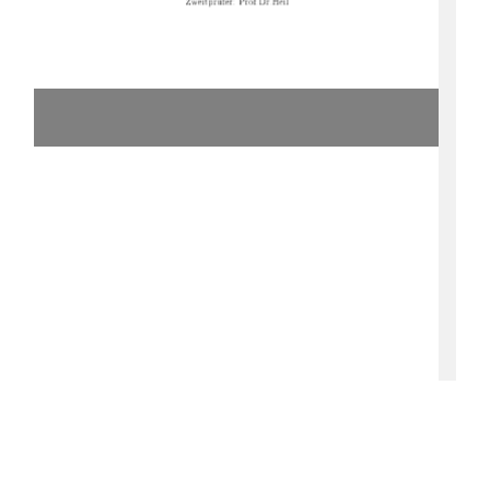
+'

(	)*) 
	