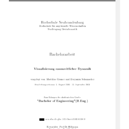
 	



  

	


	
 	

 	

	







  	







 




	


	
 
	
	

		

	


 !"## !#" $!%
&'

(	)*) 
	