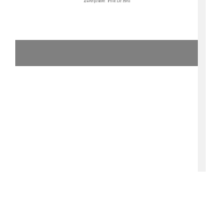
+'

(	)*) 
	