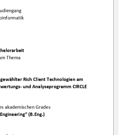
tudiengang 
oinformatik 
helorarbeit
um Thema 
ewählter Rich Client Technologien am 
swertungs- und Analyseprogramm CIRCLE 
es akademischen Grades 
 Engineering
“
 (B.Eng.) 