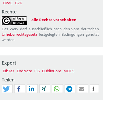
OPAC
GVK
Rechte
alle Rechte vorbehalten
Das Werk darf ausschließlich nach den vom deutschen
Urheberrechtsgesetz
festgelegten Bedingungen genutzt
werden.
Export
BibTeX
EndNote
RIS
DublinCore
MODS
Teilen
tweet
teilen
mitteilen
teilen
teilen
teilen
mail