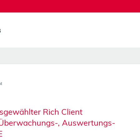
t
gewählter Rich Client
s Überwachungs-, Auswertungs-
E