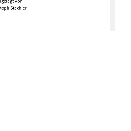
rgelegt von 
stoph Steckler 
reas Wehrenpfennig 
 Clausohm 
09 
–
 05
. Oktober 2009 
240-0 
1
0 °