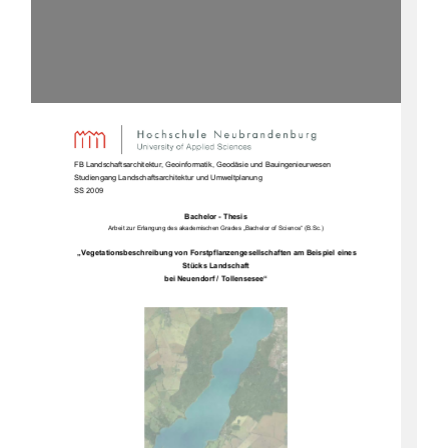
FB Landschaftsarchitektur, Geoinformatik, Geodäsie und Bauingenieurwesen 
Studiengang Landschaftsarchitektur und Umweltplanung 
SS 2009 
Bachelor - Thesis 
Arbeit zur Erlangung des akademischen Grades „Bachelor of Science“ (B.Sc.)  
 „Vegetationsbeschreibung von Forstpflanz
engesellschaften am Beispiel eines 
Stücks Landschaft 
bei Neuendorf / Tollensesee“ 