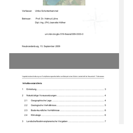
Verfasser:     Ulrike     Schottenhammel     
Betreuer: 
Prof. Dr. Helmut Lührs 
Dipl.-Ing. (FH) Jeanette Höfner 
                                     urn:nbn:de:gbv:519-thesis2009-0333-0
Neubrandenburg, 15. September 2009 
Vegetationsbeschreibung von Forstpflanzengesellschaften am Beispiel eines Stücks Landschaft bei Neuendorf / Tollensesee
 Inhaltsverzeichnis 
1
Einleitung............................................................................................................. 3
2
Naturbürtige Voraussetzungen ............................................................................ 4
2.1
Geographische Lage .................................................................................... 4
2.2
Geologische Verhältnisse............................................................................. 5
2.3
Bodenkundliche Verhältnisse ....................................................................... 6
2.4
Klimalage ..................................................................................................... 6
3
Landschaftsrahmenpl
anerische Vorgaben .......................................................... 7
3.1
Naturschutzrechtliche Festlegungen ............................................................ 7
3.2
Forstwirtschaftliche Neigungen / Nutzungsinteressen.................................. 7