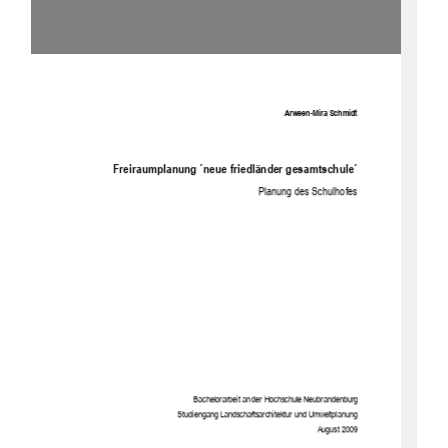
Arween-Mira Schmidt 
Freiraumplanung  ́neue friedländer gesamtschule ́ 
Planung des Schulhofes 
Bachelorarbeit an der Hochschule Neubrandenburg  
Studiengang Landschaftsarchit
ektur und Umweltplanung  
August 2009 