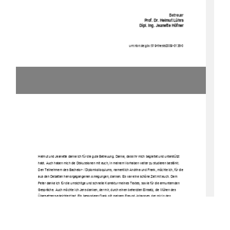
Betreuer  
Prof. Dr. Helmut Lührs  
                      Dipl.           Ing.           Jeanette           Höfner           
urn:nbn:de:gbv:519
-thesis2009-0135-0 
Helmut und Jeanette danke ich für die gute Betreuung. 
Danke, dass ihr mich begleitet und unterstützt 
habt. Auch haben mich die Diskussionen mit euch, in 
meinem Vorhaben weiter zu studieren bestärkt. 
Den Teilnehmern des Bachelor- / Diplomkolloquiums, 
namentlich Andrina und Frank, möchte ich, für die 
aus den Debatten hervorgegangenen An
regungen, danken. Es war eine schöne Zeit mit euch. Dem 
Peter danke ich für die umsichtige und schnelle Korre
ktur meines Textes, sowie für die ermunternden 
Gespräche. Auch möchte ich Jens danken, der 
mir, durch einen beherzten Einsatz, die Mühen des 
Übersetzens erleichtert hat. Ein besonderer D
ank gilt meinem Freund Johannes, der mir in den 
vergangenen 6 Wochen den Rücken gestärkt und freigehalten hat. 
Danke  