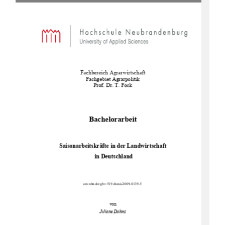
Fachbereich Agrarwirtschaft  
Fachgebiet Agrarpolitik 
Prof. Dr. T. Fock 
Bachelorarbeit 
Saisonarbeitskräfte in der Landwirtschaft 
 in Deutschland 
urn:nbn:de:gbv:519-thesis2009-0139-5 
von 
Juliane Dahms 