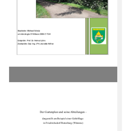
Der Gartenplan und seine Abteilungen -
dargestellt am Beispiel einer Gehöftlage 
in Friedrichsdorf/Rotenburg (Wümme)