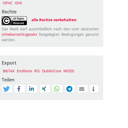
OPAC
GVK
Rechte
alle Rechte vorbehalten
Das Werk darf ausschließlich nach den vom deutschen
Urheberrechtsgesetz
festgelegten Bedingungen genutzt
werden.
Export
BibTeX
EndNote
RIS
DublinCore
MODS
Teilen
tweet
teilen
mitteilen
teilen
teilen
teilen
mail